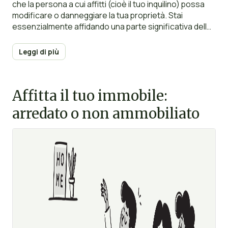
che la persona a cui affitti (cioè il tuo inquilino) possa
modificare o danneggiare la tua proprietà. Stai
essenzialmente affidando una parte significativa delle
tue finanze a un’altra persona, un inquilino
problematico può distruggere il tuo patrimonio.
Leggi di più
Affittare a un inquilino problematico può causarti
stress fino al punto di compromettere seriamente la
tua salute mentale e fisica. Devi fare tutto il possibile
Affitta il tuo immobile:
per evitarlo. Come esattamente?
arredato o non ammobiliato