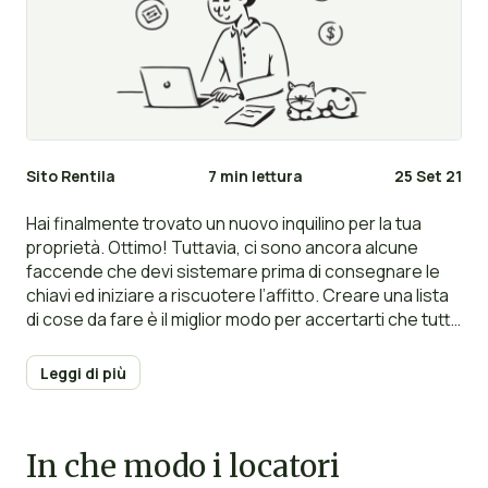
Sito Rentila
7 min lettura
25 Set 21
Hai finalmente trovato un nuovo inquilino per la tua
proprietà. Ottimo! Tuttavia, ci sono ancora alcune
faccende che devi sistemare prima di consegnare le
chiavi ed iniziare a riscuotere l’affitto. Creare una lista
di cose da fare è il miglior modo per accertarti che tutto
sia in ordine e pronto per ospitare un nuovo affittuario.
Ecco una lista semplice e veloce che potrai controllare
Leggi di più
per avere la certezza che la tua proprietà sia pronta ad
ospitare nuove persone.
In che modo i locatori