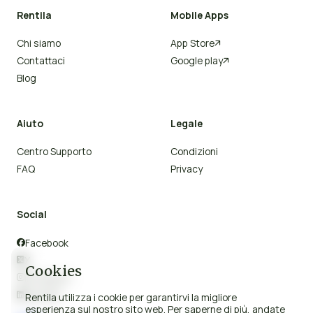
Rentila
Mobile Apps
Chi siamo
App Store

Contattaci
Google play

Blog
Aiuto
Legale
Centro Supporto
Condizioni
FAQ
Privacy
Social
Facebook

X

Cookies
Instagram

Linkedin

Rentila utilizza i cookie per garantirvi la migliore
esperienza sul nostro sito web. Per saperne di più, andate