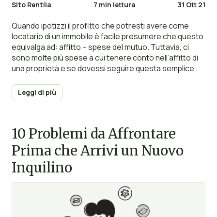
Sito Rentila
7 min lettura
31 Ott 21
Quando ipotizzi il profitto che potresti avere come
locatario di un immobile è facile presumere che questo
equivalga ad: affitto – spese del mutuo. Tuttavia, ci
sono molte più spese a cui tenere conto nell’affitto di
una proprietà e se dovessi seguire questa semplice
equazione, ti ritroverai in poco tempo senza profitti. In
questa breve guida, daremo uno sguardo a tutte le
Leggi di più
spese a cui dovrai andare incontro come proprietario
di un locale e come puoi tenerne traccia.
10 Problemi da Affrontare
Prima che Arrivi un Nuovo
Inquilino