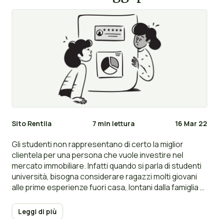
studenti
Sito Rentila
7 min lettura
16 Mar 22
Gli studenti non rappresentano di certo la miglior
clientela per una persona che vuole investire nel
mercato immobiliare. Infatti quando si parla di studenti
università, bisogna considerare ragazzi molti giovani
alle prime esperienze fuori casa, lontani dalla famiglia e
con poca disponibilità economica. Allora perché mai
dovresti affittare il tuo alloggio a dei giovani ragazzi
Leggi di più