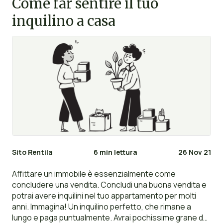
Come far sentire il tuo
prendere la decisione che fa al caso tuo.
inquilino a casa
Sito Rentila
6 min lettura
26 Nov 21
Affittare un immobile è essenzialmente come
concludere una vendita. Concludi una buona vendita e
potrai avere inquilini nel tuo appartamento per molti
anni. Immagina! Un inquilino perfetto, che rimane a
lungo e paga puntualmente. Avrai pochissime grane da