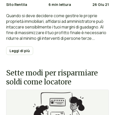
Sito Rentila
6 min lettura
26 Giu 21
Quando si deve decidere come gestire le proprie
proprietà immobiliari, affidarsi ad amministratore può
intaccare sensibilmente i tuoi margini di guadagno. Al
fine di massimizzare il tuo profitto finale è necessario
ridurre al minimo gli interventi di persone terze.
Mettendo a disposizione un po’ del proprio tempo,
gestire i propri immobili in maniera autonoma è
Leggi di più
possibile e relativamente facile. Inizialmente, puoi
iniziare a gestire una sola proprietà, in seguito, quando
avrai più immobili potrai optare per una gestione
Sette modi per risparmiare
diversa, in base al numero di abitazioni. Consulta la
nostra guida su come gestire i tuoi immobili.
soldi come locatore