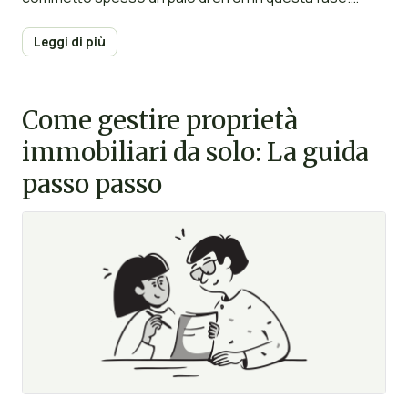
Segui i nostri suggerimenti per poter presentare e
ristrutturare al meglio la tua proprietà in affitto,
Leggi di più
rendendola sicura e resistente all’usura.
Come gestire proprietà
immobiliari da solo: La guida
passo passo