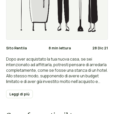
Sito Rentila
8 min lettura
28 Dic 21
Dopo aver acquistato la tua nuova casa, se sei
intenzionato ad affittarla, potresti pensare di arredarla
completamente, come se fosse una stanza di un hotel.
Allo stesso modo, supponendo di avere un budget
limitato e di aver già investito molto nell’acquisto e
restauro dell’immobile, offrire uno spazio pulito e
completamento non arredato potrebbe essere
Leggi di più
un’opzione allettante. In che modo decidi qual è
l’opzione migliore? In questa breve guida, esaminiamo i
pro e i contro di ciascuna scelta in modo che tu possa