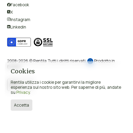
Facebook

X

Instagram

Linkedin

2008-2026 © Rentila Tutti i diritti riservati.
Prodotto in
Europa.
Cookies
Rentila utilizza i cookie per garantirvi la migliore
Italia


esperienza sul nostro sito web. Per saperne di più, andate
su
Privacy
.
Accetta