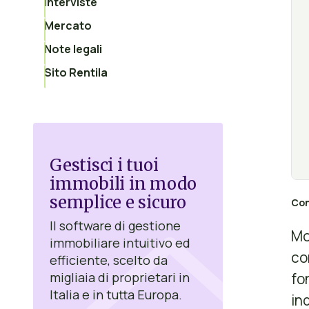
Interviste
Mercato
Note legali
Sito Rentila
Gestisci i tuoi
immobili in modo
semplice e sicuro
Con
Il software di gestione
Mo
immobiliare intuitivo ed
co
efficiente, scelto da
fo
migliaia di proprietari in
Italia e in tutta Europa.
inq