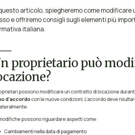
 questo articolo, spiegheremo come modificare 
sso e offriremo consigli sugli elementi più impor
rmativa italiana.
n proprietario può modif
ocazione?
roprietari possono modificare un contratto di locazione durante 
no d’accordo
con le nuove condizioni. L’accordo deve risultar
lateralmente.
modifiche possono riguardare aspetti come:
Cambiamenti nella data di pagamento