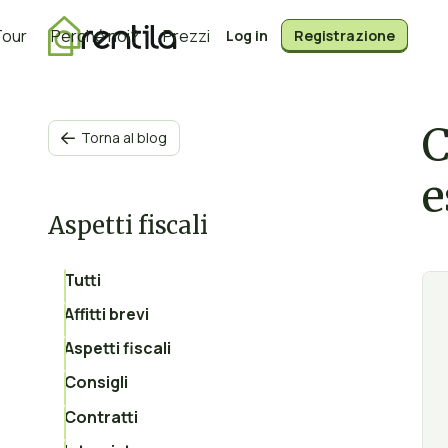
Tour
Perché noi?
Prezzi
Log in
Registrazione
C
Torna al blog

e
Aspetti fiscali
Tutti
Affitti brevi
Aspetti fiscali
Consigli
Contratti