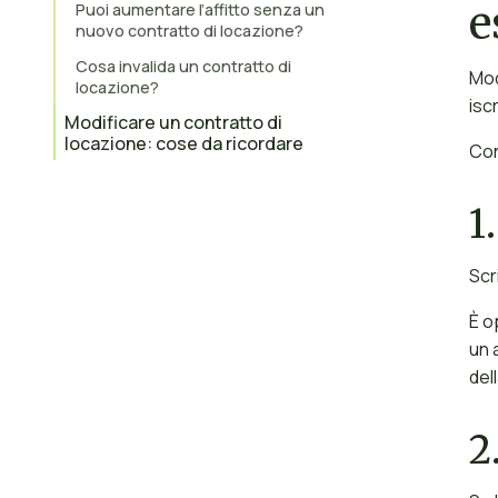
e
Puoi aumentare l’affitto senza un
nuovo contratto di locazione?
Cosa invalida un contratto di
Mod
locazione?
isc
Modificare un contratto di
locazione: cose da ricordare
Con
1.
Scr
È o
un 
del
2