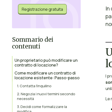
In
Registrazione gratuita
pa
no
Sommario dei
contenuti
U
l
Un proprietario può modificare un
contratto di locazione?
Come modificare un contratto di
I p
locazione esistente: Passo-passo
so
1. Contatta l’inquilino
uni
2. Negozia i nuovi termini secondo
Le 
necessità
3. Decidi come formalizzare la
modifica