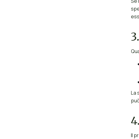
Se 
spe
ess
3
Qua
La 
può
4
Il 