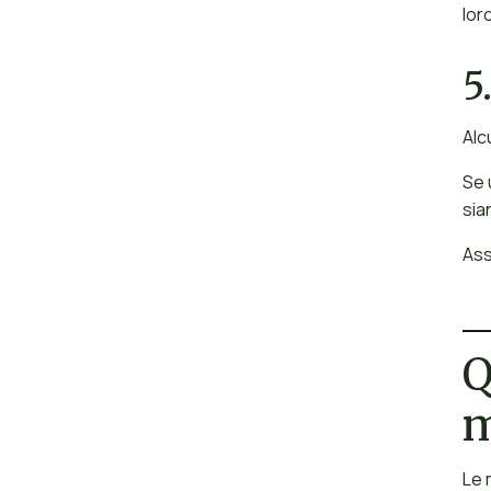
lor
5
Alc
Se 
sia
Ass
Q
m
Le 