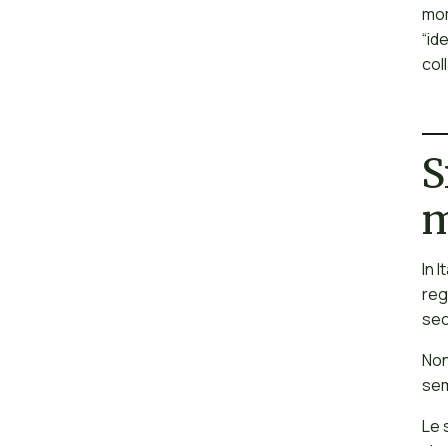
mom
“id
col
S
m
In 
reg
sec
Non
sem
Le 