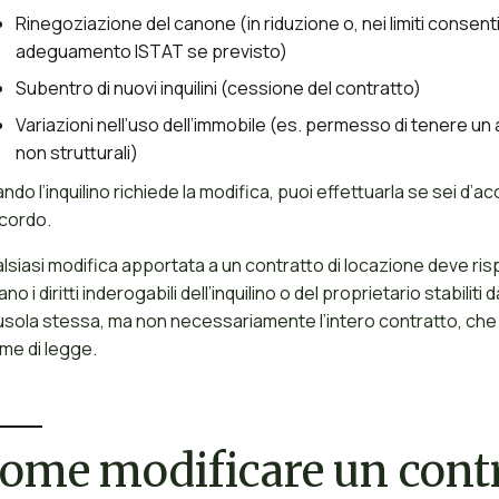
Rinegoziazione del canone (in riduzione o, nei limiti consent
adeguamento ISTAT se previsto)
Subentro di nuovi inquilini (cessione del contratto)
Variazioni nell’uso dell’immobile (es. permesso di tenere u
non strutturali)
ndo l’inquilino richiede la modifica, puoi effettuarla se sei d
ccordo.
lsiasi modifica apportata a un contratto di locazione deve ris
lano i diritti inderogabili dell’inquilino o del proprietario stabil
usola stessa, ma non necessariamente l’intero contratto, che ri
me di legge.
ome modificare un contr