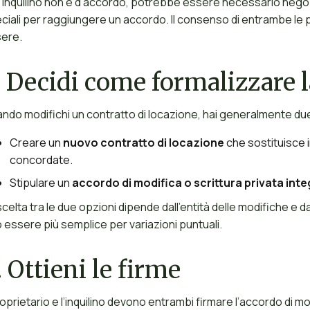
l’inquilino non è d’accordo, potrebbe essere necessario negoz
ciali per raggiungere un accordo. Il consenso di entrambe le p
ere.
.
Decidi come formalizzare l
ndo modifichi un contratto di locazione, hai generalmente due
Creare un
nuovo contratto di locazione
che sostituisce 
concordate.
Stipulare un
accordo di modifica o scrittura privata inte
scelta tra le due opzioni dipende dall’entità delle modifiche e 
 essere più semplice per variazioni puntuali.
.
Ottieni le firme
proprietario e l’inquilino devono entrambi firmare l’accordo di mo