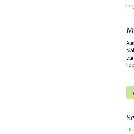
Leg
Mu
Aum
ela
eur
Leg
Se
Chi