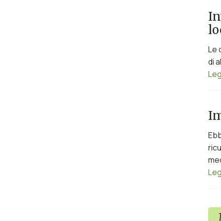
In
lo
Le 
di 
Leg
Im
Ebb
ric
med
Leg