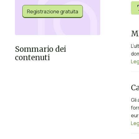
Registrazione gratuita
Me
L’u
Sommario dei
dom
contenuti
Leg
Ca
Gli
for
eur
Leg