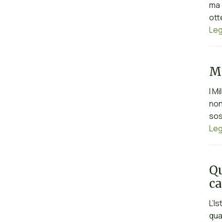
ma 
ott
Leg
Mi
I M
non
sos
Leg
Qu
ca
L’I
qua