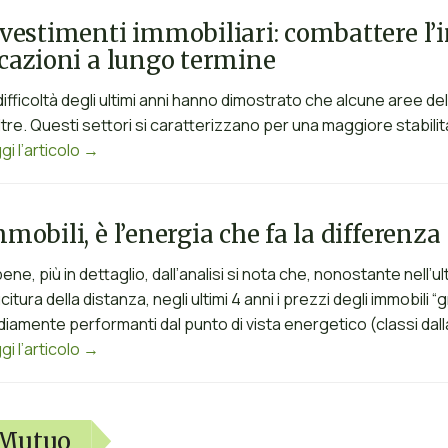
vestimenti immobiliari: combattere l’in
cazioni a lungo termine
difficoltà degli ultimi anni hanno dimostrato che alcune aree d
altre. Questi settori si caratterizzano per una maggiore stabil
gi l’articolo →
mobili, è l’energia che fa la differenza
ene, più in dettaglio, dall’analisi si nota che, nonostante nell’
ucitura della distanza, negli ultimi 4 anni i prezzi degli immobili “
iamente performanti dal punto di vista energetico (classi dalla
gi l’articolo →
Mutuo