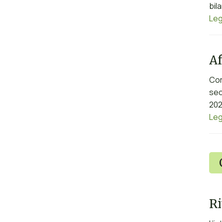
bil
Leg
Af
Com
sec
202
Leg
Ri