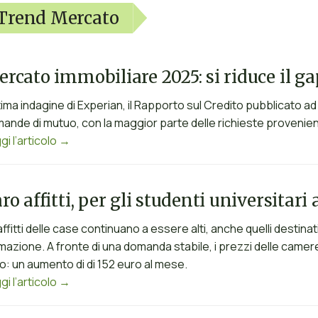
Trend Mercato
rcato immobiliare 2025: si riduce il gap
ltima indagine di Experian, il Rapporto sul Credito pubblicato
ande di mutuo, con la maggior parte delle richieste provenienti d
gi l’articolo →
ro affitti, per gli studenti universitar
 affitti delle case continuano a essere alti, anche quelli destin
mazione. A fronte di una domanda stabile, i prezzi delle camer
o: un aumento di di 152 euro al mese.
gi l’articolo →