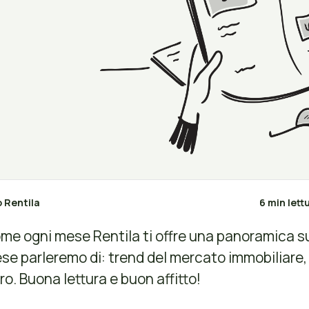
o Rentila
6 min lett
me ogni mese Rentila ti offre una panoramica sul
se parleremo di: trend del mercato immobiliare, m
tro. Buona lettura e buon affitto!