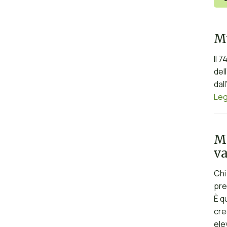
Mu
Il 
del
dal
Leg
Me
va
Chi
pre
È q
cre
ele