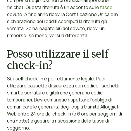
compensi degli host non professionali (persone
fisiche). Questa ritenuta è un acconto sulle
tasse
dovute. A fine anno ricevi la Certificazione Unica e in
dichiarazione dei redditi scomputi la ritenuta già
versata. Se hai pagato più del dovuto, ricevi un
rimborso; se meno, versi la differenza.
Posso utilizzare il self
check-in?
Sì, il self check-in è perfettamente legale. Puoi
utilizzare cassette di sicurezza con codice, lucchetti
smart o serrature digitali che generano codici
temporanei. Devi comunque rispettare l’obbligo di
comunicare le generalità degli ospiti tramite Alloggiati
Web entro 24 ore dal check-in (o 6 ore per soggiorni di
una notte) e gestire la riscossione della tassa di
soggiorno.