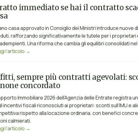
ratto immediato se hai il contratto sca
sa
Piano casa approvato in Consiglio dei Ministri introduce nuove dis
duti, rafforzando significativamente le tutele per i proprietari e 
nadempienti. Una riforma che cambia gli equilibri consolidati n
gi l’articolo →
fitti, sempre più contratti agevolati: s
anone concordato
Rapporto Immobiliare 2026 dell’Agenzia delle Entrate registra u
li incentivi fiscali riconosciuti ai proprietari: sconti sull’IMU
petitiva rispetto alla locazione ordinaria, con benefici concreti 
oni calmierati.
gi l’articolo →