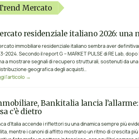
Trend Mercato
rcato residenziale italiano 2026: una n
mercato immobiliare residenziale italiano sembra aver definitiv
3-2024. Secondo il report G – MARKET PULSE di RE Lab, dopo l
na a mostrare segnali di recupero strutturali, sostenuti da 
istribuzione geografica degli acquisti…
gi l’articolo →
mobiliare, Bankitalia lancia l’allarme: 
sa c’è dietro
ca d’Italia accende i riflettori su una dinamica sempre più evide
alita, mentre i canoni di affitto mostrano un ritmo di crescita 