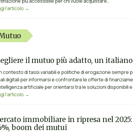
tinazione più accessibile per chi vuole acquistare…
gi l’articolo →
Mutuo
egliere il mutuo più adatto, un italiano s
un contesto di tassi variabili e politiche di erogazione sempre più
ali digitali per informarsi e confrontare le offerte di finanziame
’intelligenza artificiale per orientarsi tra le soluzioni disponibil
gi l’articolo →
rcato immobiliare in ripresa nel 2025
6%, boom dei mutui