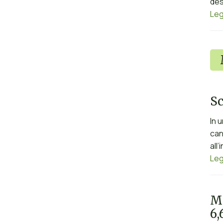
des
Leg
Sc
In 
can
all
Leg
Me
6,