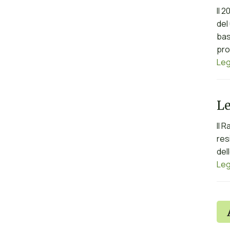
Il 
del
bas
pro
Leg
Le
Il 
res
del
Leg