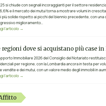
2025 si chiude con segnali incoraggianti per il settore residen
 6,6% e il mercato dei mutui torna a mostrare volumi in cresci
i più solide rispetto ai picchi del biennio precedente, con una 
gressivo miglioramento…
gi l’articolo →
 regioni dove si acquistano più case in 
Rapporto Immobiliare 2026 del Consiglio del Notariato restitu
idenziali per regione, con la Lombardia ancora in testa per volu
le vendite e dei mutui, con un valore medio degli immobili in a
gi l’articolo →
Affitto