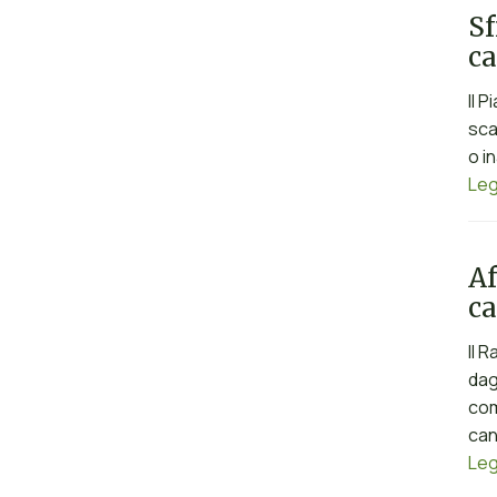
Sf
ca
Il 
sca
o i
Leg
Af
c
Il 
dag
com
can
Leg