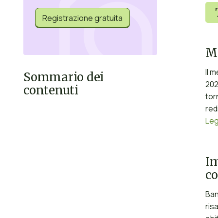
Registrazione gratuita
Me
Il 
Sommario dei
202
contenuti
tor
red
Leg
Im
co
Ban
ris