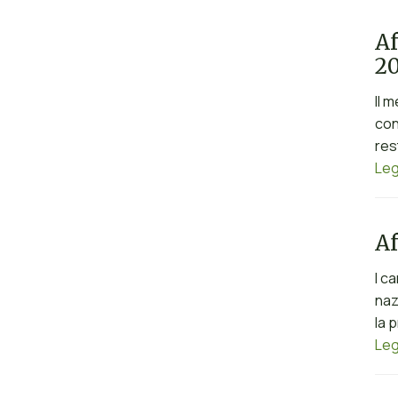
Af
2
Il 
con
res
Leg
Af
I c
naz
la 
Leg