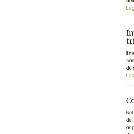
abi
Leg
Im
tr
Il 
pri
da 
Leg
Co
Nel
dal
ris