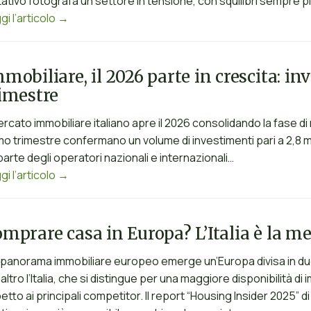
tativo fotografa un settore in tensione, con squilibri sempre p
gi l’articolo →
mobiliare, il 2026 parte in crescita: in
imestre
mercato immobiliare italiano apre il 2026 consolidando la fase di
mo trimestre confermano un volume di investimenti pari a 2,8 mi
parte degli operatori nazionali e internazionali…
gi l’articolo →
mprare casa in Europa? L’Italia è la m
 panorama immobiliare europeo emerge un’Europa divisa in due: 
l’altro l’Italia, che si distingue per una maggiore disponibilità d
petto ai principali competitor. Il report “Housing Insider 2025