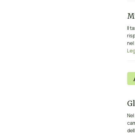
Mu
Il 
ris
nel
Leg
Gl
Nel
cam
del