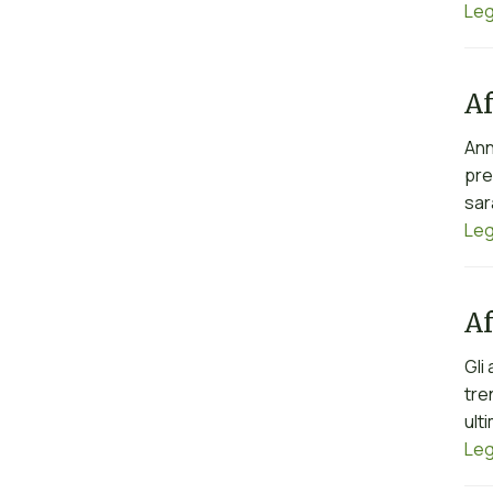
Leg
Af
Ann
pre
sar
Leg
Af
Gli
tre
ult
Leg