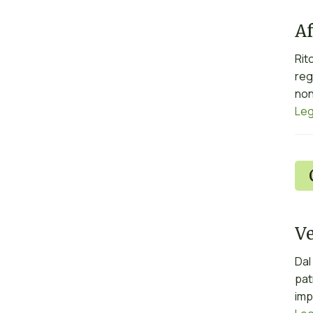
Af
Rit
reg
non
Leg
Ve
Dal
pat
imp