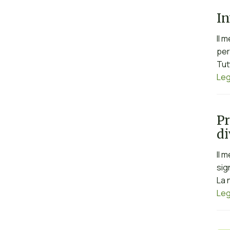
In
Il 
per
Tut
Leg
Pr
di
Il 
sig
La 
Leg