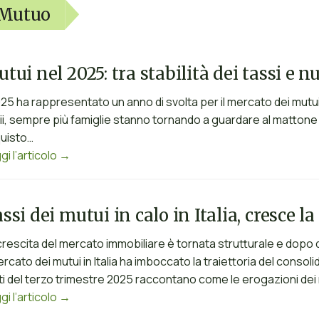
Mutuo
tui nel 2025: tra stabilità dei tassi e n
2025 ha rappresentato un anno di svolta per il mercato dei mutu
vii, sempre più famiglie stanno tornando a guardare al matton
uisto…
gi l’articolo →
ssi dei mutui in calo in Italia, cresce l
crescita del mercato immobiliare è tornata strutturale e dopo 
mercato dei mutui in Italia ha imboccato la traiettoria del conso
ati del terzo trimestre 2025 raccontano come le erogazioni de
gi l’articolo →