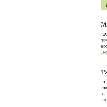
Mu
Il 
rin
acq
Leg
Ta
La 
il 
I d
Leg