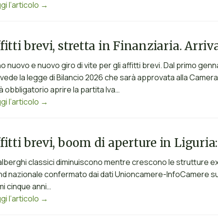
gi l’articolo →
fitti brevi, stretta in Finanziaria. Arri
o nuovo e nuovo giro di vite per gli affitti brevi. Dal primo gen
vede la legge di Bilancio 2026 che sarà approvata alla Camera 
à obbligatorio aprire la partita Iva…
gi l’articolo →
fitti brevi, boom di aperture in Liguri
 alberghi classici diminuiscono mentre crescono le strutture ext
nd nazionale confermato dai dati Unioncamere-InfoCamere sulla s
imi cinque anni…
gi l’articolo →