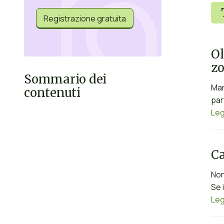
Registrazione gratuita
Ol
zo
Sommario dei
Man
contenuti
par
Leg
Ca
Non
Se 
Leg