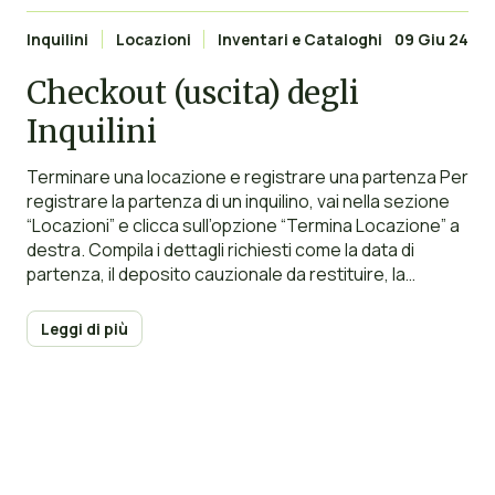
Inquilini
Locazioni
Inventari e Cataloghi
09 Giu 24
Checkout (uscita) degli
Inquilini
Terminare una locazione e registrare una partenza Per
registrare la partenza di un inquilino, vai nella sezione
“Locazioni” e clicca sull’opzione “Termina Locazione” a
destra. Compila i dettagli richiesti come la data di
partenza, il deposito cauzionale da restituire, la
ricevuta di affitto finale e il nuovo indirizzo, quindi clicca
su “Salva”. Una volta registrata
Leggi di più