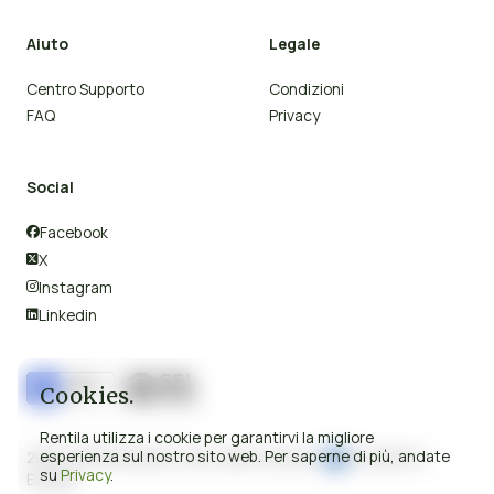
Aiuto
Legale
Centro Supporto
Condizioni
FAQ
Privacy
Social
Facebook

X

Instagram

Linkedin

Cookies.
Rentila utilizza i cookie per garantirvi la migliore
esperienza sul nostro sito web. Per saperne di più, andate
2008-2026 © Rentila Tutti i diritti riservati.
Prodotto in
su
Privacy
.
Europa.