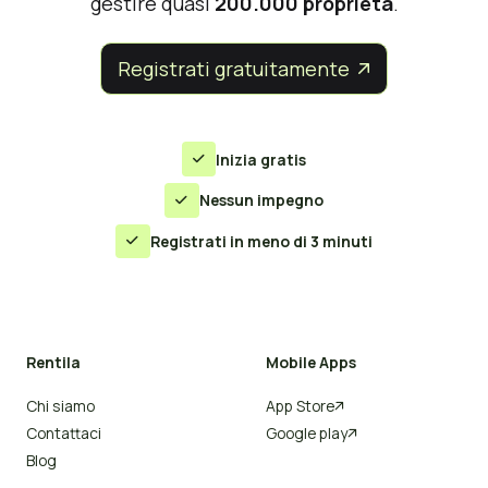
gestire quasi
200.000 proprietà
.
Registrati gratuitamente


Inizia gratis

Nessun impegno

Registrati in meno di 3 minuti

Rentila
Mobile Apps
Chi siamo
App Store

Contattaci
Google play

Blog