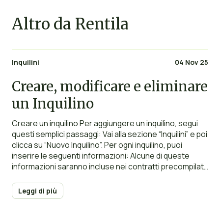
Altro da Rentila
Inquilini
04 Nov 25
Creare, modificare e eliminare
un Inquilino
Creare un inquilino Per aggiungere un inquilino, segui
questi semplici passaggi: Vai alla sezione “Inquilini” e poi
clicca su “Nuovo Inquilino”. Per ogni inquilino, puoi
inserire le seguenti informazioni: Alcune di queste
informazioni saranno incluse nei contratti precompilati
(con i tag dinamici). Importazione degli inquilini Hai la
possibilità di importare più inquilini utilizzando un file
Leggi di più